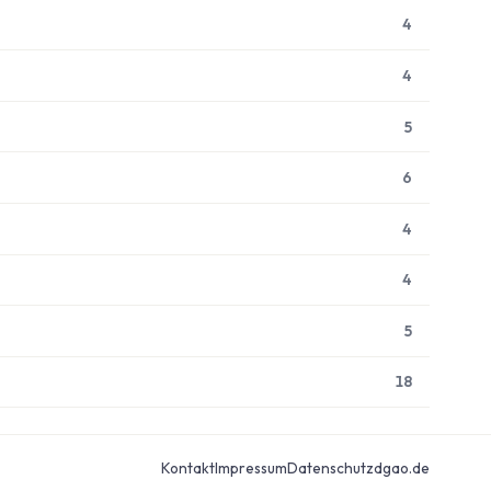
4
4
5
6
4
4
5
18
Kontakt
Impressum
Datenschutz
dgao.de