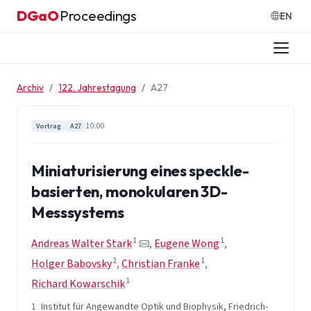
Zum Inhalt springen
DGaO
Proceedings
·
EN
Archiv
122. Jahrestagung
A27
10:00
Vortrag
A27
Miniaturisierung eines speckle-
basierten, monokularen 3D-
Messsystems
1
1
Andreas Walter Stark
,
Eugene Wong
,
2
1
Holger Babovsky
,
Christian Franke
,
1
Richard Kowarschik
1
Institut für Angewandte Optik und Biophysik, Friedrich-