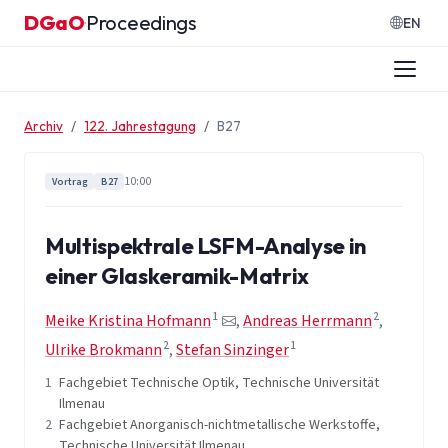
Zum Inhalt springen
DGaO
Proceedings
·
EN
Archiv
122. Jahrestagung
B27
10:00
Vortrag
B27
Multispektrale LSFM-Analyse in
einer Glaskeramik-Matrix
1
2
Meike Kristina Hofmann
,
Andreas Herrmann
,
2
1
Ulrike Brokmann
,
Stefan Sinzinger
1
Fachgebiet Technische Optik, Technische Universität
Ilmenau
2
Fachgebiet Anorganisch-nichtmetallische Werkstoffe,
Technische Universität Ilmenau