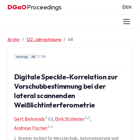
Zum Inhalt springen
DGaO
Proceedings
·
EN
Archiv
122. Jahrestagung
A8
17:00
Vortrag
A8
Digitale Speckle-Korrelation zur
Vorschubbestimmung bei der
lateral scannenden
Weißlichtinterferometrie
1
1,2
Gert Behrends
,
Dirk Stöbener
,
1,2
Andreas Fischer
1
Bremer Institut für Messtechnik, Automatisierung und