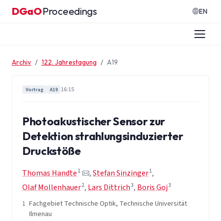
Zum Inhalt springen
DGaO
Proceedings
·
EN
Archiv
122. Jahrestagung
A19
16:15
Vortrag
A19
Photoakustischer Sensor zur
Detektion strahlungsinduzierter
Druckstöße
1
1
Thomas Handte
,
Stefan Sinzinger
,
2
3
3
Olaf Mollenhauer
,
Lars Dittrich
,
Boris Goj
1
Fachgebiet Technische Optik, Technische Universität
Ilmenau