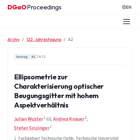
Zum Inhalt springen
DGaO
Proceedings
·
EN
Archiv
122. Jahrestagung
A2
14:15
Vortrag
A2
Ellipsometrie zur
Charakterisierung optischer
Beugungsgitter mit hohem
Aspektverhältnis
1
2
Julian Wüster
,
Andrea Knauer
,
1
Stefan Sinzinger
1
Fachgebiet Technische Optik, Technische Universität