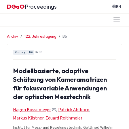
Zum Inhalt springen
DGaO
Proceedings
·
EN
Archiv
122. Jahrestagung
B6
16:30
Vortrag
B6
Modellbasierte, adaptive
Schätzung von Kameramatrizen
für fokusvariable Anwendungen
der optischen Messtechnik
Hagen Bossemeyer
,
Patrick Ahlborn
,
Markus Kästner
,
Eduard Reithmeier
Institut für Mess- und Regelungstechnik, Gottfried Wilhelm