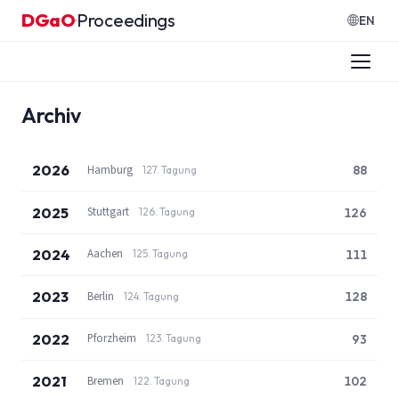
Zum Inhalt springen
DGaO
Proceedings
·
EN
Archiv
2026
Hamburg
88
127. Tagung
2025
Stuttgart
126
126. Tagung
2024
Aachen
111
125. Tagung
2023
Berlin
128
124. Tagung
2022
Pforzheim
93
123. Tagung
2021
Bremen
102
122. Tagung