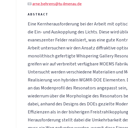
arne.behrens@tu-ilmenau.de
Eine Kernherausforderung bei der Arbeit mit optis
die Ein- und Auskopplung des Lichts. Diese wird üb
evaneszenter Felder realisiert, was eine gute Kontr
Arbeit untersuchen wir den Ansatz diffraktive opti
monolithisch gefertigte Whispering Gallery Resona
greifen wir auf verbreitet verfügbare MOEMS Fabrik
Untersucht werden verschiedene Materialien und M
Realisierung von hybriden WGMR-DOE Elementen. 
an das Modenprofil des Resonators angepasst sein
wiederrum über die Morphologie des Resonators beei
dabei, anhand des Designs des DOEs gezielte Mode
Effizienzen als in der bisherigen Freistrahlkopplun
Herausforderung stellt dabei die Umkehrbarkeit d
muss ein Weg gefunden werden, womit diese Eige