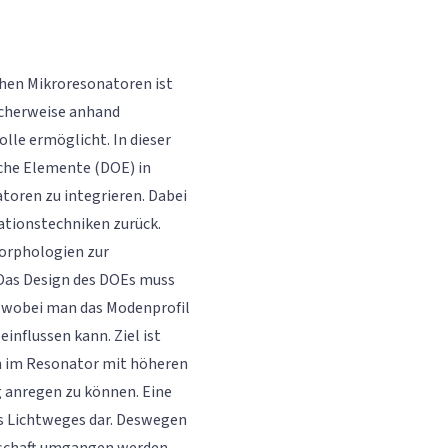
chen Mikroresonatoren ist
licherweise anhand
olle ermöglicht. In dieser
sche Elemente (DOE) in
toren zu integrieren. Dabei
ationstechniken zurück.
orphologien zur
Das Design des DOEs muss
, wobei man das Modenprofil
nflussen kann. Ziel ist
n im Resonator mit höheren
g anregen zu können. Eine
es Lichtweges dar. Deswegen
nschaft umgangen werden