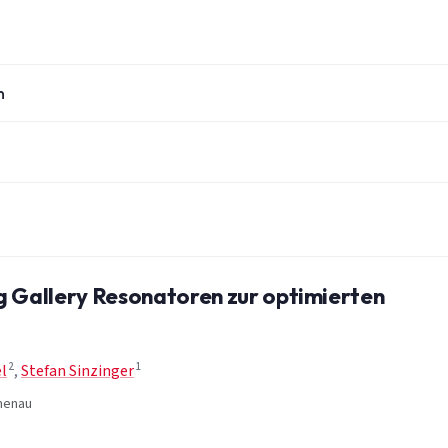
n
g Gallery Resonatoren zur optimierten
2
1
l
,
Stefan Sinzinger
lmenau