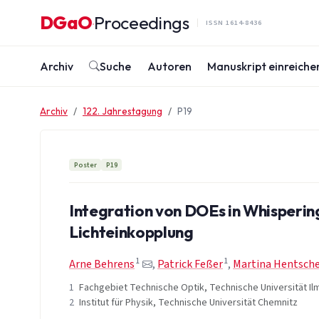
Zum Inhalt springen
DGaO
Proceedings
·
ISSN 1614-8436
Archiv
Suche
Autoren
Manuskript einreiche
Archiv
122. Jahrestagung
P19
Poster
P19
Integration von DOEs in Whisperin
Lichteinkopplung
1
1
Arne Behrens
,
Patrick Feßer
,
Martina Hentsche
1
Fachgebiet Technische Optik, Technische Universität I
2
Institut für Physik, Technische Universität Chemnitz