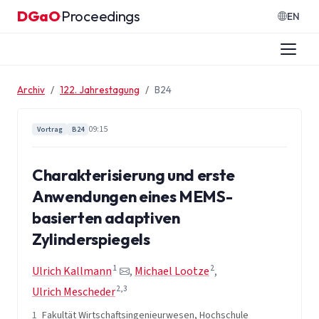
Zum Inhalt springen
DGaO
Proceedings
·
EN
Archiv
122. Jahrestagung
B24
09:15
Vortrag
B24
Charakterisierung und erste
Anwendungen eines MEMS-
basierten adaptiven
Zylinderspiegels
1
2
Ulrich Kallmann
,
Michael Lootze
,
2,3
Ulrich Mescheder
1
Fakultät Wirtschaftsingenieurwesen, Hochschule