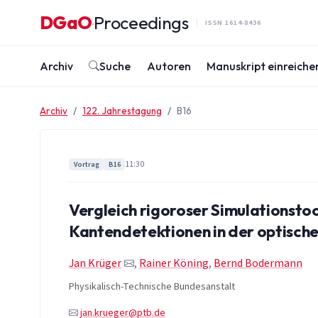
Zum Inhalt springen
DGaO
Proceedings
·
ISSN 1614-8436
Archiv
Suche
Autoren
Manuskript einreiche
Archiv
122. Jahrestagung
B16
11:30
Vortrag
B16
Vergleich rigoroser Simulationsto
Kantendetektionen in der optisch
Jan Krüger
,
Rainer Köning
,
Bernd Bodermann
Physikalisch-Technische Bundesanstalt
jan.krueger@ptb.de