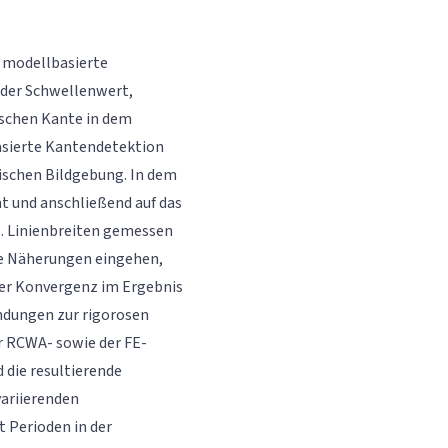
e modellbasierte
 der Schwellenwert,
ischen Kante in dem
asierte Kantendetektion
pischen Bildgebung. In dem
t und anschließend auf das
B. Linienbreiten gemessen
se Näherungen eingehen,
ter Konvergenz im Ergebnis
endungen zur rigorosen
r RCWA- sowie der FE-
 die resultierende
variierenden
 Perioden in der