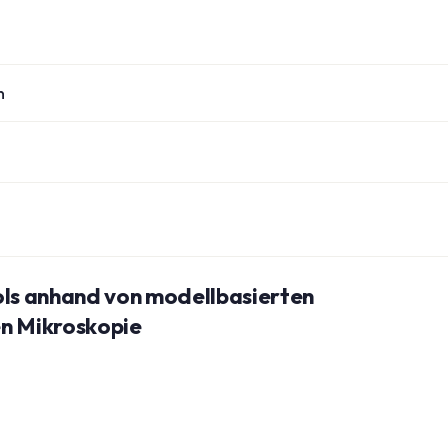
n
ols anhand von modellbasierten
en Mikroskopie