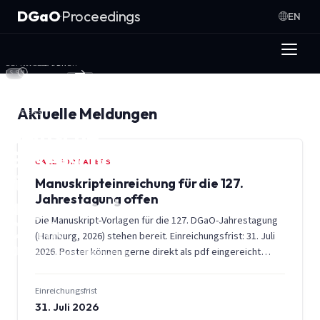
Zum Inhalt springen
DGaO
Proceedings
·
EN
3.142
23
4.535
BEITRÄGE
TAGUNGEN
AUTOREN
Beiträge, Autoren oder Tagungen suchen
ISSN
1614-
8436 ·
OPEN
Aktuelle Meldungen
ACCESS
Deutsche
Gesellschaft
CALL FOR PAPERS
für
Manuskripteinreichung für die 127.
Jahrestagung offen
angewandte
Die Manuskript-Vorlagen für die 127. DGaO-Jahrestagung
Optik
(Hamburg, 2026) stehen bereit. Einreichungsfrist: 31. Juli
Proceedings
2026. Poster können gerne direkt als pdf eingereicht
werden.
Einreichungsfrist
31. Juli 2026