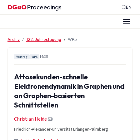
Zum Inhalt springen
DGaO
Proceedings
·
EN
Archiv
122. Jahrestagung
WP5
14:35
Vortrag
WP5
Attosekunden-schnelle
Elektronendynamik in Graphen und
an Graphen-basierten
Schnittstellen
Christian Heide
Friedrich-Alexander-Universität Erlangen-Nürnberg