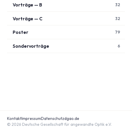
Vorträge — B
32
Vorträge — C
32
Poster
79
Sondervorträge
6
Kontakt
Impressum
Datenschutz
dgao.de
© 2026 Deutsche Gesellschaft für angewandte Optik e.V.