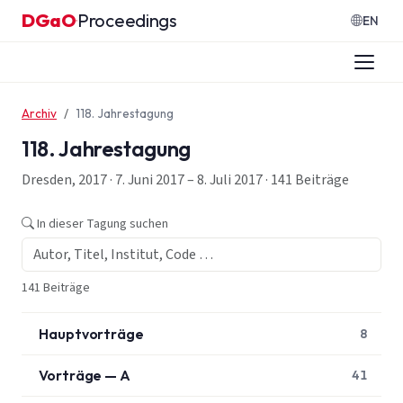
Zum Inhalt springen
DGaO
Proceedings
·
EN
Archiv
118. Jahrestagung
118. Jahrestagung
Dresden, 2017 · 7. Juni 2017 – 8. Juli 2017 · 141 Beiträge
In dieser Tagung suchen
141 Beiträge
Hauptvorträge
8
Vorträge — A
41