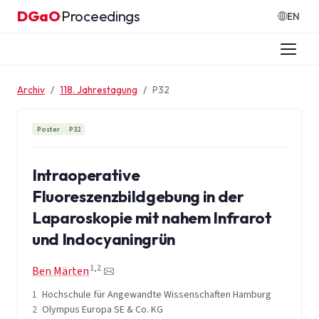
Zum Inhalt springen
DGaO
Proceedings
·
EN
Archiv
118. Jahrestagung
P32
Poster
P32
Intraoperative
Fluoreszenzbildgebung in der
Laparoskopie mit nahem Infrarot
und Indocyaningrün
1,2
Ben Märten
1
Hochschule für Angewandte Wissenschaften Hamburg
2
Olympus Europa SE & Co. KG