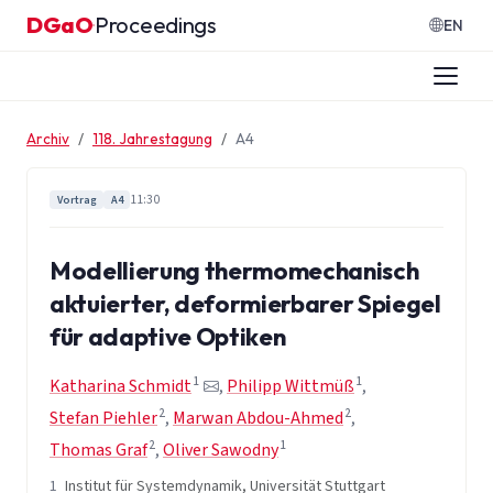
Zum Inhalt springen
DGaO
Proceedings
·
EN
Archiv
118. Jahrestagung
A4
11:30
Vortrag
A4
Modellierung thermomechanisch
aktuierter, deformierbarer Spiegel
für adaptive Optiken
1
1
Katharina Schmidt
,
Philipp Wittmüß
,
2
2
Stefan Piehler
,
Marwan Abdou-Ahmed
,
2
1
Thomas Graf
,
Oliver Sawodny
1
Institut für Systemdynamik, Universität Stuttgart