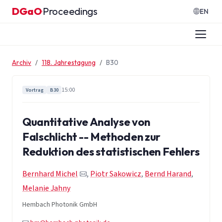
Zum Inhalt springen
DGaO
Proceedings
·
EN
Archiv
118. Jahrestagung
B30
15:00
Vortrag
B30
Quantitative Analyse von
Falschlicht -- Methoden zur
Reduktion des statistischen Fehlers
Bernhard Michel
,
Piotr Sakowicz
,
Bernd Harand
,
Melanie Jahny
Hembach Photonik GmbH