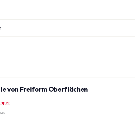
n
gie von Freiform Oberflächen
inger
nau