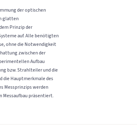
timmung der optischen
n glatten
 dem Prinzip der
ysteme auf. Alle benötigten
se, ohne die Notwendigkeit
chattung zwischen der
xperimentellen Aufbau
ng bzw. Strahlteiler und die
nd die Hauptmerkmale des
des Messprinzips werden
n Messaufbau präsentiert.