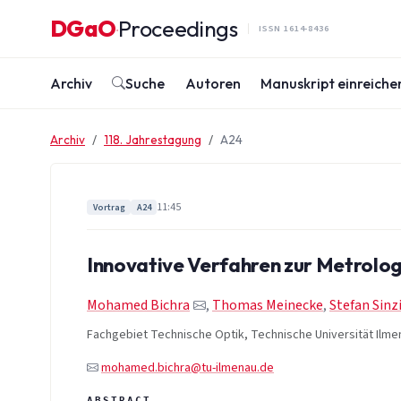
Zum Inhalt springen
DGaO
Proceedings
·
ISSN 1614-8436
Archiv
Suche
Autoren
Manuskript einreiche
Archiv
118. Jahrestagung
A24
11:45
Vortrag
A24
Innovative Verfahren zur Metrolo
Mohamed Bichra
,
Thomas Meinecke
,
Stefan Sinz
Fachgebiet Technische Optik, Technische Universität Ilme
mohamed.bichra@tu-ilmenau.de