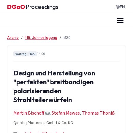
Zum Inhalt springen
DGaO
Proceedings
·
EN
Archiv
118. Jahrestagung
B26
14:00
Vortrag
B26
Design und Herstellung von
"perfekten" breitbandigen
polarisierenden
Strahlteilerwürfeln
Martin Bischoff
,
Stefan Mewes
,
Thomas Thöniß
Qioptiq Photonics GmbH & Co. KG