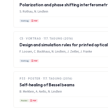
Polarization and phase shifting interferomet
S. Rothau, N. Lindlein
PDF
Vortrag
C5 · VORTRAG · 117. TAGUNG (2016)
Design and simulation rules for printed opti
F. Loosen, C. Backhaus, N. Lindlein, J. Zeitler, J. Franke
PDF
Vortrag
P33 · POSTER · 117. TAGUNG (2016)
Self-healing of Bessel beams
B. Merklein, A. Aiello, N. Lindlein
PDF
Poster