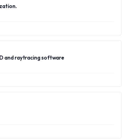
zation.
AD and raytracing software