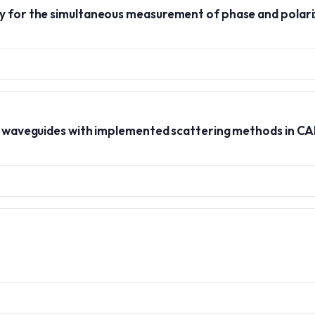
ry for the simultaneous measurement of phase and polari
cal waveguides with implemented scattering methods in C