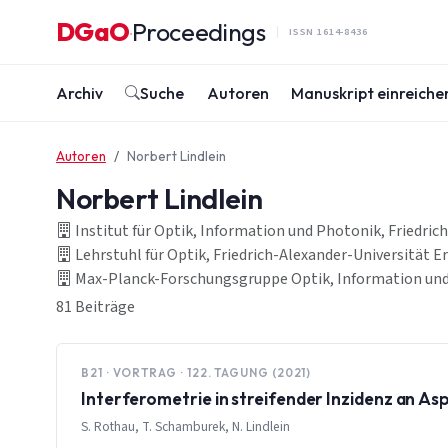
Zum Inhalt springen
DGaO
Proceedings
·
ISSN 1614-8436
Archiv
Suche
Autoren
Manuskript einreiche
Autoren
Norbert Lindlein
Norbert Lindlein
Institut für Optik, Information und Photonik, Friedri
Lehrstuhl für Optik, Friedrich-Alexander-Universität 
Max-Planck-Forschungsgruppe Optik, Information und P
81 Beiträge
B21 · VORTRAG · 122. TAGUNG (2021)
Interferometrie in streifender Inzidenz an As
S. Rothau, T. Schamburek, N. Lindlein