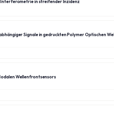
Interferometrie in streifender Inzidenz
abhängiger Signale in gedruckten Polymer Optischen We
Modalen Wellenfrontsensors