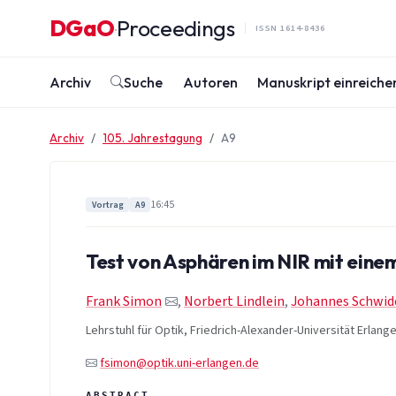
Zum Inhalt springen
DGaO
Proceedings
·
ISSN 1614-8436
Archiv
Suche
Autoren
Manuskript einreiche
Archiv
105. Jahrestagung
A9
16:45
Vortrag
A9
Test von Asphären im NIR mit einem
Frank Simon
,
Norbert Lindlein
,
Johannes Schwid
Lehrstuhl für Optik, Friedrich-Alexander-Universität Erlan
fsimon@optik.uni-erlangen.de