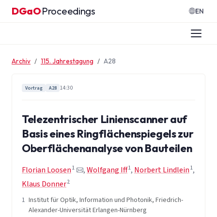
Zum Inhalt springen
DGaO
Proceedings
·
EN
Archiv
115. Jahrestagung
A28
14:30
Vortrag
A28
Telezentrischer Linienscanner auf
Basis eines Ringflächenspiegels zur
Oberflächenanalyse von Bauteilen
1
1
1
Florian Loosen
,
Wolfgang Iff
,
Norbert Lindlein
,
2
Klaus Donner
1
Institut für Optik, Information und Photonik, Friedrich-
Alexander-Universität Erlangen-Nürnberg