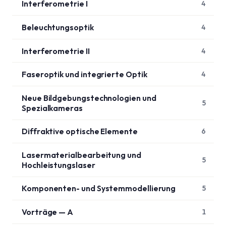
Interferometrie I
4
Beleuchtungsoptik
4
Interferometrie II
4
Faseroptik und integrierte Optik
4
Neue Bildgebungstechnologien und
5
Spezialkameras
Diffraktive optische Elemente
6
Lasermaterialbearbeitung und
5
Hochleistungslaser
Komponenten- und Systemmodellierung
5
Vorträge — A
1