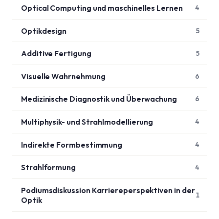
Optical Computing und maschinelles Lernen
4
Optikdesign
5
Additive Fertigung
5
Visuelle Wahrnehmung
6
Medizinische Diagnostik und Überwachung
6
Multiphysik- und Strahlmodellierung
4
Indirekte Formbestimmung
4
Strahlformung
4
Podiumsdiskussion Karriereperspektiven in der
1
Optik