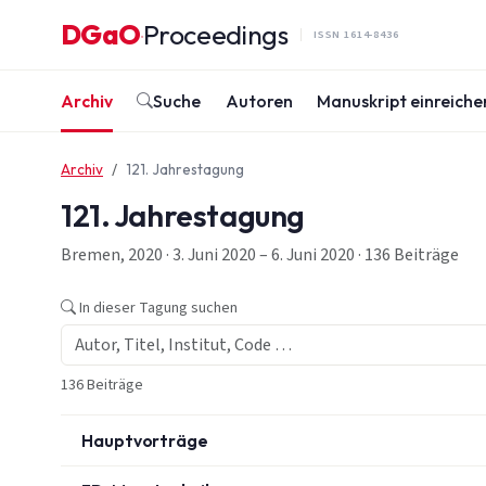
Zum Inhalt springen
DGaO
Proceedings
·
ISSN 1614-8436
Archiv
Suche
Autoren
Manuskript einreiche
Archiv
121. Jahrestagung
121. Jahrestagung
Bremen, 2020 · 3. Juni 2020 – 6. Juni 2020 · 136 Beiträge
In dieser Tagung suchen
136 Beiträge
Hauptvorträge