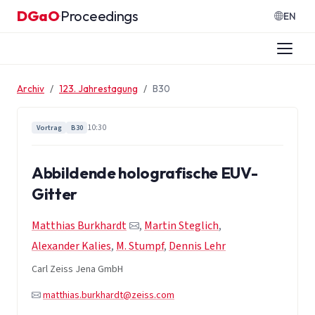
Zum Inhalt springen
DGaO
Proceedings
·
EN
Archiv
123. Jahrestagung
B30
10:30
Vortrag
B30
Abbildende holografische EUV-
Gitter
Matthias Burkhardt
,
Martin Steglich
,
Alexander Kalies
,
M. Stumpf
,
Dennis Lehr
Carl Zeiss Jena GmbH
matthias.burkhardt@zeiss.com