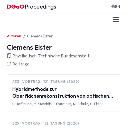
Zum Inhalt springen
DGaO
Proceedings
·
EN
Autoren
Clemens Elster
Clemens Elster
Physikalisch-Technische Bundesanstalt
13 Beiträge
A33 · VORTRAG · 121. TAGUNG (2020)
Hybridmethode zur
Oberflächenrekonstruktion von optischen
Asphären und Freiformen: Maschinelles
L. Hoffmann, M. Stavridis, I. Fortmeier, M. Schulz, C. Elster
Lernen basierend auf dem Tilted-Wave
Interferometer
B25 · VORTRAG · 121. TAGUNG (2020)