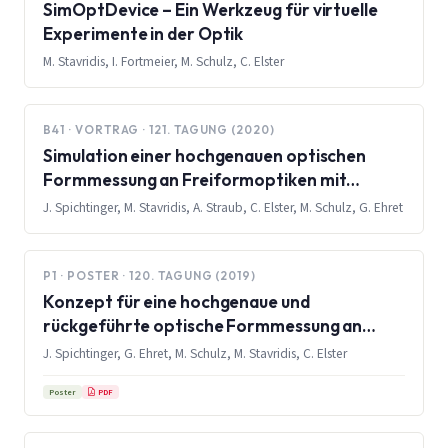
SimOptDevice – Ein Werkzeug für virtuelle
Experimente in der Optik
M. Stavridis, I. Fortmeier, M. Schulz, C. Elster
B41 · VORTRAG · 121. TAGUNG (2020)
Simulation einer hochgenauen optischen
Formmessung an Freiformoptiken mit
Größen bis zu 1,5 Metern
J. Spichtinger, M. Stavridis, A. Straub, C. Elster, M. Schulz, G. Ehret
P1 · POSTER · 120. TAGUNG (2019)
Konzept für eine hochgenaue und
rückgeführte optische Formmessung an
großen Optiken bis 1,5 Meter
J. Spichtinger, G. Ehret, M. Schulz, M. Stavridis, C. Elster
PDF
Poster