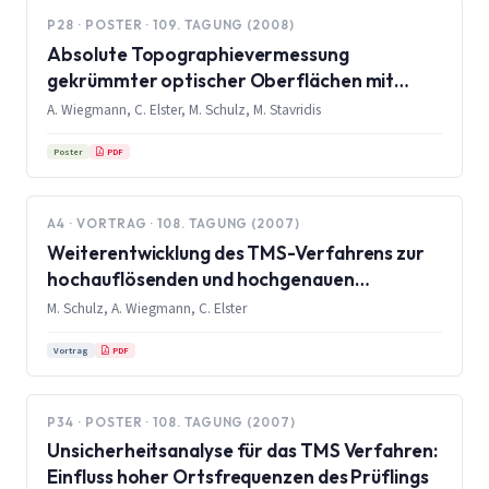
P28 · POSTER · 109. TAGUNG (2008)
Absolute Topographievermessung
gekrümmter optischer Oberflächen mit
hoher lateraler Auflösung
A. Wiegmann, C. Elster, M. Schulz, M. Stavridis
PDF
Poster
A4 · VORTRAG · 108. TAGUNG (2007)
Weiterentwicklung des TMS-Verfahrens zur
hochauflösenden und hochgenauen
optischen Formmessung
M. Schulz, A. Wiegmann, C. Elster
PDF
Vortrag
P34 · POSTER · 108. TAGUNG (2007)
Unsicherheitsanalyse für das TMS Verfahren:
Einfluss hoher Ortsfrequenzen des Prüflings