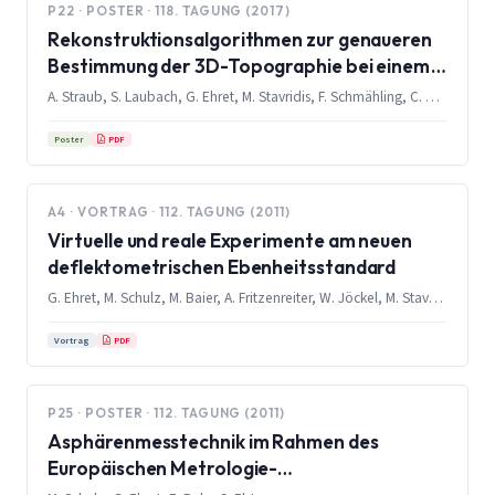
P22 · POSTER · 118. TAGUNG (2017)
Rekonstruktionsalgorithmen zur genaueren
Bestimmung der 3D-Topographie bei einem
scannenden optischen Punktsensor
A. Straub, S. Laubach, G. Ehret, M. Stavridis, F. Schmähling, C. Elster
PDF
Poster
A4 · VORTRAG · 112. TAGUNG (2011)
Virtuelle und reale Experimente am neuen
deflektometrischen Ebenheitsstandard
G. Ehret, M. Schulz, M. Baier, A. Fritzenreiter, W. Jöckel, M. Stavridis, C. Elster
PDF
Vortrag
P25 · POSTER · 112. TAGUNG (2011)
Asphärenmesstechnik im Rahmen des
Europäischen Metrologie-
Forschungsprogramms EMRP