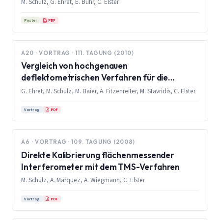
M. Schulz, G. Ehret, E. Buhr, C. Elster
PDF
Poster
A20 · VORTRAG · 111. TAGUNG (2010)
Vergleich von hochgenauen
deflektometrischen Verfahren für die
Ebenheitsmetrologie
G. Ehret, M. Schulz, M. Baier, A. Fitzenreiter, M. Stavridis, C. Elster
PDF
Vortrag
A6 · VORTRAG · 109. TAGUNG (2008)
Direkte Kalibrierung flächenmessender
Interferometer mit dem TMS-Verfahren
M. Schulz, A. Marquez, A. Wiegmann, C. Elster
PDF
Vortrag