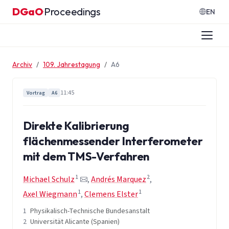
Zum Inhalt springen
DGaO
Proceedings
·
EN
Archiv
109. Jahrestagung
A6
11:45
Vortrag
A6
Direkte Kalibrierung
flächenmessender Interferometer
mit dem TMS-Verfahren
1
2
Michael Schulz
,
Andrés Marquez
,
1
1
Axel Wiegmann
,
Clemens Elster
1
Physikalisch-Technische Bundesanstalt
2
Universität Alicante (Spanien)