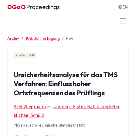
Zum Inhalt springen
DGaO
Proceedings
·
EN
Archiv
108. Jahrestagung
P34
Poster
P34
Unsicherheitsanalyse für das TMS
Verfahren: Einfluss hoher
Ortsfrequenzen des Prüflings
Axel Wiegmann
,
Clemens Elster
,
Ralf D. Geckeler
,
Michael Schulz
Physikalisch-Technische Bundesanstalt