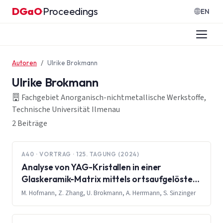
Zum Inhalt springen
DGaO
Proceedings
·
EN
Autoren
Ulrike Brokmann
Ulrike Brokmann
Fachgebiet Anorganisch-nichtmetallische Werkstoffe,
Technische Universität Ilmenau
2 Beiträge
A40 · VORTRAG · 125. TAGUNG (2024)
Analyse von YAG-Kristallen in einer
Glaskeramik-Matrix mittels ortsaufgelöster
Fluoreszenzlebenszeitmessung
M. Hofmann, Z. Zhang, U. Brokmann, A. Herrmann, S. Sinzinger