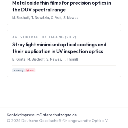
Metal oxide thin films for precision optics in
the DUV spectral range
M. Bischoff, T. Nowitzki, O. Voß, S. Mewes
A6 · VORTRAG · 113. TAGUNG (2012)
Stray light minimised optical coatings and
their application in UV inspection optics
B. Görtz, M. Bischoff, S. Mewes, T. Thöniß
PDF
Vortrag
Kontakt
Impressum
Datenschutz
dgao.de
© 2026 Deutsche Gesellschaft für angewandte Optik e.V.