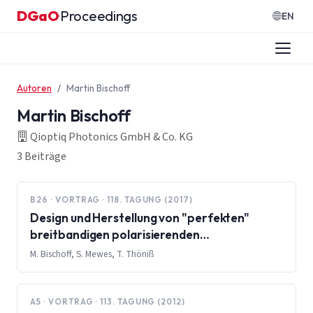
Zum Inhalt springen
DGaO
Proceedings
·
EN
Autoren
Martin Bischoff
Martin Bischoff
Qioptiq Photonics GmbH & Co. KG
3 Beiträge
B26 · VORTRAG · 118. TAGUNG (2017)
Design und Herstellung von "perfekten"
breitbandigen polarisierenden
Strahlteilerwürfeln
M. Bischoff, S. Mewes, T. Thöniß
A5 · VORTRAG · 113. TAGUNG (2012)