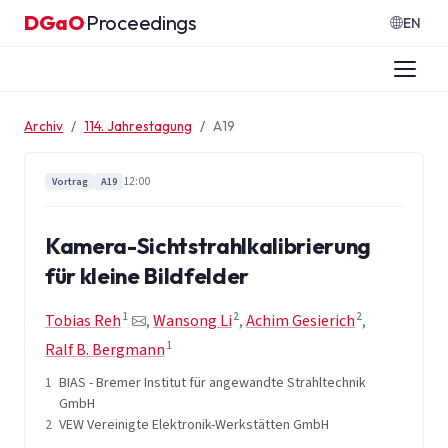
Zum Inhalt springen
DGaO
Proceedings
·
EN
Archiv
114. Jahrestagung
A19
12:00
Vortrag
A19
Kamera-Sichtstrahlkalibrierung
für kleine Bildfelder
1
2
2
Tobias Reh
,
Wansong Li
,
Achim Gesierich
,
1
Ralf B. Bergmann
1
BIAS - Bremer Institut für angewandte Strahltechnik
GmbH
2
VEW Vereinigte Elektronik-Werkstätten GmbH