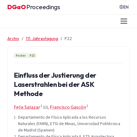
Zum Inhalt springen
DGaO
Proceedings
·
EN
Archiv
111. Jahrestagung
P22
Poster
P22
Einfluss der Justierung der
Laserstrahlen bei der ASK
Methode
1
2
Felix Salazar
,
Francisco Gascón
1
Departamento de Física Aplicada a los Recursos
Naturales (FARN), ETSI de Minas, Universidad Politécnica
de Madrid (Spanien)
2
Departamento de Física Aplicada II, ETS Arquitectura,