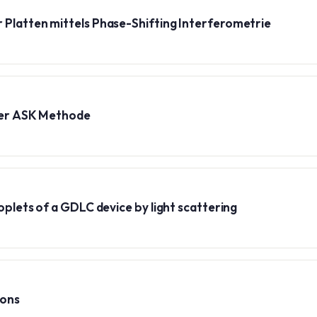
 Platten mittels Phase-Shifting Interferometrie
 der ASK Methode
oplets of a GDLC device by light scattering
ions