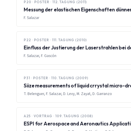
P20 · POSTER · 112. TAGUNG (2011)
Messung der elastischen Eigenschaften dünner
F. Salazar
P22 · POSTER · 111. TAGUNG (2010)
Einfluss der Justierung der Laserstrahlen bei
F. Salazar, F. Gascón
P31 · POSTER · 110. TAGUNG (2009)
Siize measurements of liquid crrystal micro-dr
T. Belenguer, F. Salazar, D. Levy, M. Zayat, D. Garranzo
A25 · VORTRAG · 109. TAGUNG (2008)
ESPI for Aerospace and Aeronautics Applicat