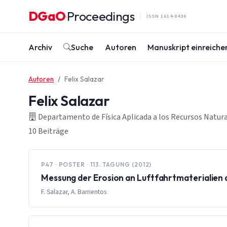
Zum Inhalt springen
DGaO
Proceedings
·
ISSN 1614-8436
Archiv
Suche
Autoren
Manuskript einreiche
Autoren
Felix Salazar
Felix Salazar
Departamento de Física Aplicada a los Recursos Natural
10 Beiträge
P47 · POSTER · 113. TAGUNG (2012)
Messung der Erosion an Luftfahrtmaterialien
F. Salazar, A. Barrientos