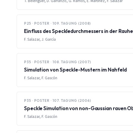
T. Belenguer, D. Garranzo, G. Ramos, E. Martínez, F. Salazar
P25 · POSTER · 109. TAGUNG (2008)
Einfluss des Speckledurchmessers in der Rauh
F. Salazar, J. García
P35 · POSTER · 108. TAGUNG (2007)
Simulation von Speckle-Mustern im Nahfeld
F. Salazar, F. Gascón
P35 · POSTER · 107. TAGUNG (2006)
Speckle Simulation von non-Gaussian rauen O
F. Salazar, F. Gascón