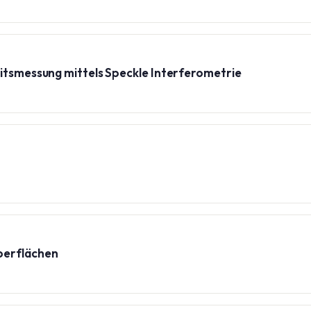
eitsmessung mittels Speckle Interferometrie
berflächen