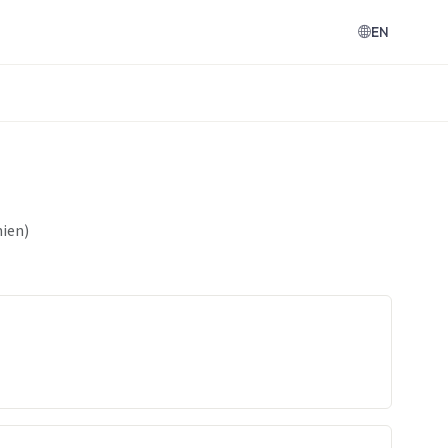
EN
nien)