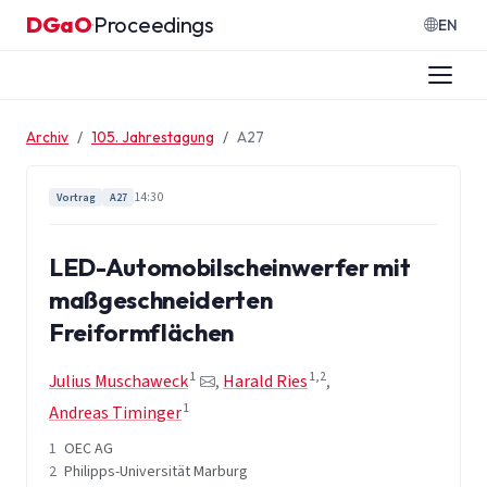
Zum Inhalt springen
DGaO
Proceedings
·
EN
Archiv
105. Jahrestagung
A27
14:30
Vortrag
A27
LED-Automobilscheinwerfer mit
maßgeschneiderten
Freiformflächen
1
1,2
Julius Muschaweck
,
Harald Ries
,
1
Andreas Timinger
1
OEC AG
2
Philipps-Universität Marburg