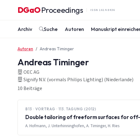
Zum Inhalt springen
DGaO
Proceedings
·
ISSN 1614-8436
Archiv
Suche
Autoren
Manuskript einreiche
Autoren
Andreas Timinger
Andreas Timinger
OEC AG
Signify N.V. (vormals Philips Lighting) (Niederlande)
10 Beiträge
B13 · VORTRAG · 113. TAGUNG (2012)
Double tailoring of freeform surfaces for off
A. Hofmann, J. Unterhinninghofen, A. Timinger, H. Ries