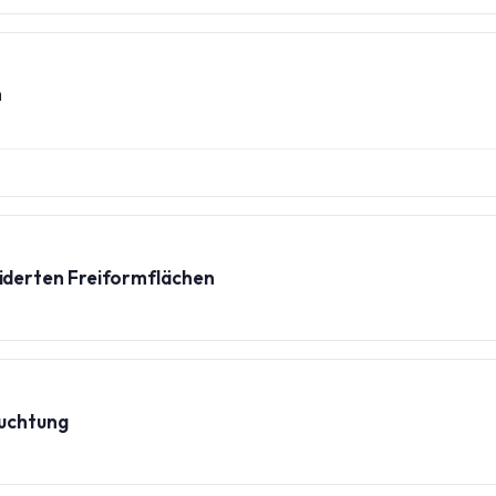
n
derten Freiformflächen
euchtung