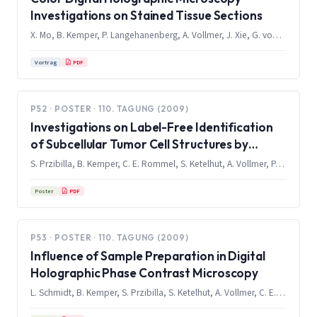
Investigations on Stained Tissue Sections
X. Mo, B. Kemper, P. Langehanenberg, A. Vollmer, J. Xie, G. von Bally
PDF
Vortrag
P52 · POSTER · 110. TAGUNG (2009)
Investigations on Label-Free Identification
of Subcellular Tumor Cell Structures by
Digital Holographic Phase Contrast
S. Przibilla, B. Kemper, C. E. Rommel, S. Ketelhut, A. Vollmer, P. Langehanenberg, J. Schnekenburger, G. von Bally
Microscopy
PDF
Poster
P53 · POSTER · 110. TAGUNG (2009)
Influence of Sample Preparation in Digital
Holographic Phase Contrast Microscopy
L. Schmidt, B. Kemper, S. Przibilla, S. Ketelhut, A. Vollmer, C. E. Rommel, P. Langehanenberg, J. Schnekenburger, G. von Bally