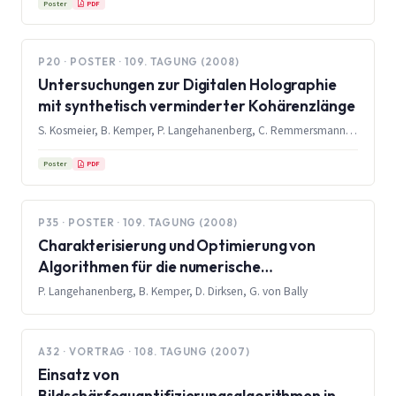
PDF
Poster
P20 · POSTER · 109. TAGUNG (2008)
Untersuchungen zur Digitalen Holographie
mit synthetisch verminderter Kohärenzlänge
S. Kosmeier, B. Kemper, P. Langehanenberg, C. Remmersmann, G. von Bally, C. Denz
PDF
Poster
P35 · POSTER · 109. TAGUNG (2008)
Charakterisierung und Optimierung von
Algorithmen für die numerische
Autofokussierung in der
P. Langehanenberg, B. Kemper, D. Dirksen, G. von Bally
Digitalholographischen Mikroskopie
A32 · VORTRAG · 108. TAGUNG (2007)
Einsatz von
Bildschärfequantifizierungsalgorithmen in