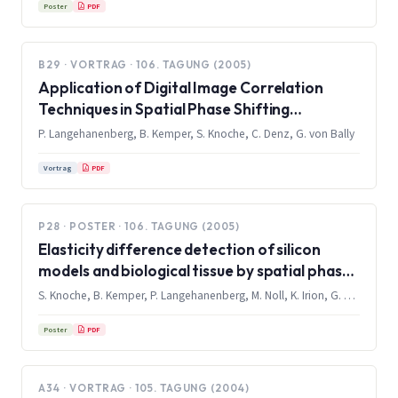
PDF
Poster
B29 · VORTRAG · 106. TAGUNG (2005)
Application of Digital Image Correlation
Techniques in Spatial Phase Shifting
Interferometry
P. Langehanenberg, B. Kemper, S. Knoche, C. Denz, G. von Bally
PDF
Vortrag
P28 · POSTER · 106. TAGUNG (2005)
Elasticity difference detection of silicon
models and biological tissue by spatial phase
shifting endoscopic Electronic-Speckle-
S. Knoche, B. Kemper, P. Langehanenberg, M. Noll, K. Irion, G. von Bally
Pattern Interferometry
PDF
Poster
A34 · VORTRAG · 105. TAGUNG (2004)