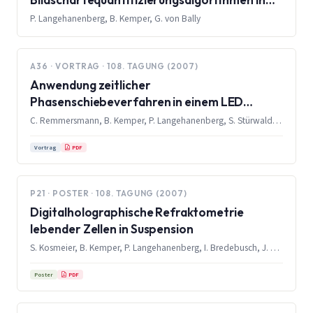
der Digitalholographischen Mikroskopie
P. Langehanenberg, B. Kemper, G. von Bally
A36 · VORTRAG · 108. TAGUNG (2007)
Anwendung zeitlicher
Phasenschiebeverfahren in einem LED
basierten kurzkohärenten
C. Remmersmann, B. Kemper, P. Langehanenberg, S. Stürwald, C. Denz, G. von Bally
digitalholographischen Mikroskop
PDF
Vortrag
P21 · POSTER · 108. TAGUNG (2007)
Digitalholographische Refraktometrie
lebender Zellen in Suspension
S. Kosmeier, B. Kemper, P. Langehanenberg, I. Bredebusch, J. Schnekenburger, A. Bauwens, G. von Bally
PDF
Poster