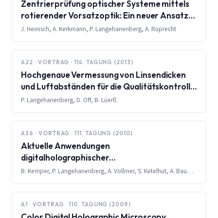
Zentrierprüfung optischer Systeme mittels
rotierender Vorsatzoptik: Ein neuer Ansatz
für komplexe Prüfszenarien
J. Heinisch, A. Kerkmann, P. Langehanenberg, A. Ruprecht
A22 · VORTRAG · 114. TAGUNG (2013)
Hochgenaue Vermessung von Linsendicken
und Luftabständen für die Qualitätskontrolle
in der Optikfertigung
P. Langehanenberg, D. Off, B. Lüerß
A36 · VORTRAG · 111. TAGUNG (2010)
Aktuelle Anwendungen
digitalholographischer
Mikroskopieverfahren in den
B. Kemper, P. Langehanenberg, A. Vollmer, S. Ketelhut, A. Bauwens, C. E. Rommel, J. Schnekenburger, J. Klokkers, B. Edemir, G. von Bally
Lebenswissenschaften
A1 · VORTRAG · 110. TAGUNG (2009)
Color Digital Holographic Microscopy