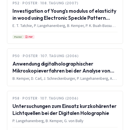
P52 · POSTER · 108. TAGUNG (2007)
Investigation of Young's modulus of elasticity
in wood using Electronic Speckle Pattern
Interferometry (ESPI)
E. T. Tatchie, P. Langehanenberg, B. Kemper, P. K. Buah-Bassuah, G. von Bally
PDF
Poster
P50 · POSTER · 107. TAGUNG (2006)
Anwendung digitalholographischer
Mikroskopieverfahren bei der Analyse von
lebenden Zellen
B. Kemper, D. Carl, J. Schneckenburger, P. Langehanenberg, A. Höink, G. von Bally
P58 · POSTER · 107. TAGUNG (2006)
Untersuchungen zum Einsatz kurzkohärenter
Lichtquellen bei der Digitalen Holographie
P. Langehanenberg, B. Kemper, G. von Bally