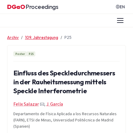
Zum Inhalt springen
DGaO
Proceedings
·
EN
Archiv
109. Jahrestagung
P25
Poster
P25
Einfluss des Speckledurchmessers
in der Rauheitsmessung mittels
Speckle Interferometrie
Felix Salazar
,
J. García
Departamento de Física Aplicada a los Recursos Naturales
(FARN), ETSI de Minas, Universidad Politécnica de Madrid
(Spanien)