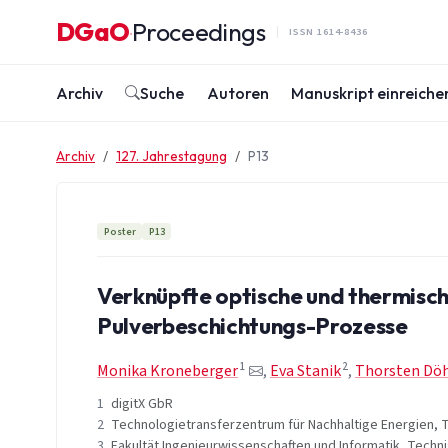
Zum Inhalt springen
DGaO
Proceedings
·
ISSN 1614-8436
Archiv
Suche
Autoren
Manuskript einreiche
Archiv
127. Jahrestagung
P13
Poster
P13
Verknüpfte optische und thermisch
Pulverbeschichtungs-Prozesse
1
2
Monika Kroneberger
,
Eva Stanik
,
Thorsten Döh
1
digitX GbR
2
Technologietransferzentrum für Nachhaltige Energien,
3
Fakultät Ingenieurwissenschaften und Informatik, Tech