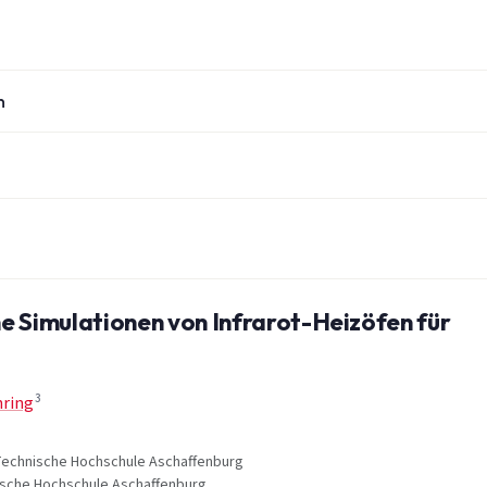
n
e Simulationen von Infrarot-Heizöfen für
3
ring
 Technische Hochschule Aschaffenburg
nische Hochschule Aschaffenburg