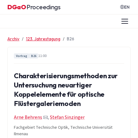
Zum Inhalt springen
DGaO
Proceedings
·
EN
Archiv
123. Jahrestagung
B26
11:00
Vortrag
B26
Charakterisierungsmethoden zur
Untersuchung neuartiger
Koppelelemente für optische
Flüstergaleriemoden
Arne Behrens
,
Stefan Sinzinger
Fachgebiet Technische Optik, Technische Universität
Ilmenau