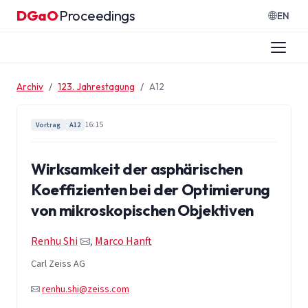
Zum Inhalt springen
DGaO
Proceedings
·
EN
Archiv
123. Jahrestagung
A12
16:15
Vortrag
A12
Wirksamkeit der asphärischen
Koeffizienten bei der Optimierung
von mikroskopischen Objektiven
Renhu Shi
,
Marco Hanft
Carl Zeiss AG
renhu.shi@zeiss.com