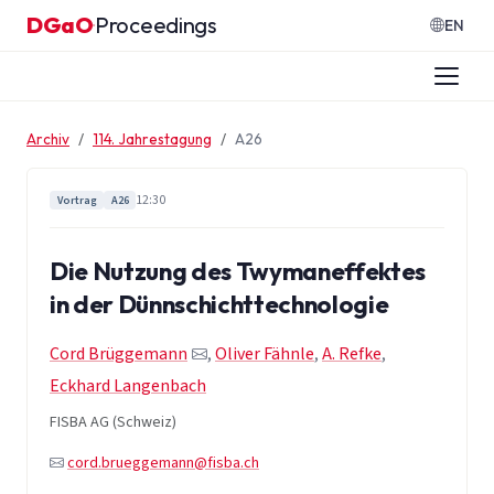
Zum Inhalt springen
DGaO
Proceedings
·
EN
Archiv
114. Jahrestagung
A26
12:30
Vortrag
A26
Die Nutzung des Twymaneffektes
in der Dünnschichttechnologie
Cord Brüggemann
,
Oliver Fähnle
,
A. Refke
,
Eckhard Langenbach
FISBA AG (Schweiz)
cord.brueggemann@fisba.ch