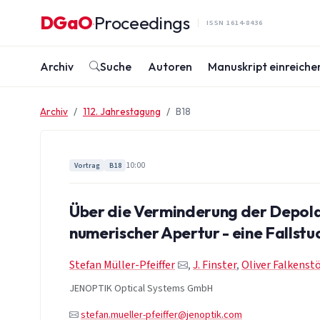
Zum Inhalt springen
DGaO
Proceedings
·
ISSN 1614-8436
Archiv
Suche
Autoren
Manuskript einreiche
Archiv
112. Jahrestagung
B18
10:00
Vortrag
B18
Über die Verminderung der Depola
numerischer Apertur - eine Fallstu
Stefan Müller-Pfeiffer
,
J. Finster
,
Oliver Falkenstö
JENOPTIK Optical Systems GmbH
stefan.mueller-pfeiffer@jenoptik.com