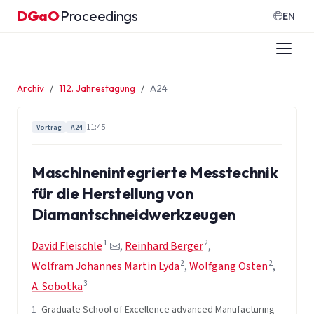
Zum Inhalt springen
DGaO
Proceedings
·
EN
Archiv
112. Jahrestagung
A24
11:45
Vortrag
A24
Maschinenintegrierte Messtechnik
für die Herstellung von
Diamantschneidwerkzeugen
1
2
David Fleischle
,
Reinhard Berger
,
2
2
Wolfram Johannes Martin Lyda
,
Wolfgang Osten
,
3
A. Sobotka
1
Graduate School of Excellence advanced Manufacturing