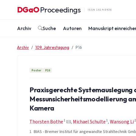
Zum Inhalt springen
DGaO
Proceedings
·
ISSN 1614-8436
Archiv
Suche
Autoren
Manuskript einreiche
Archiv
109. Jahrestagung
P16
Poster
P16
Praxisgerechte Systemauslegung 
Messunsicherheitsmodellierung am 
Kamera
1
1
2
Thorsten Bothe
,
Michael Schulte
,
Wansong Li
1
BIAS - Bremer Institut für angewandte Strahltechnik Gm