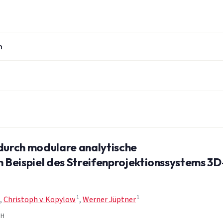
n
durch modulare analytische
Beispiel des Streifenprojektionssystems 3D
1
1
,
Christoph v. Kopylow
,
Werner Jüptner
bH