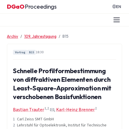
Zum Inhalt springen
DGaO
Proceedings
·
EN
Archiv
109. Jahrestagung
B15
18:30
Vortrag
B15
Schnelle Profilformbestimmung
von diffraktiven Elementen durch
Least-Square-Approximation mit
verschobenen Basisfunktionen
1,2
2
Bastian Trauter
,
Karl-Heinz Brenner
1
Carl Zeiss SMT GmbH
2
Lehrstuhl für Optoelektronik, Institut für Technische