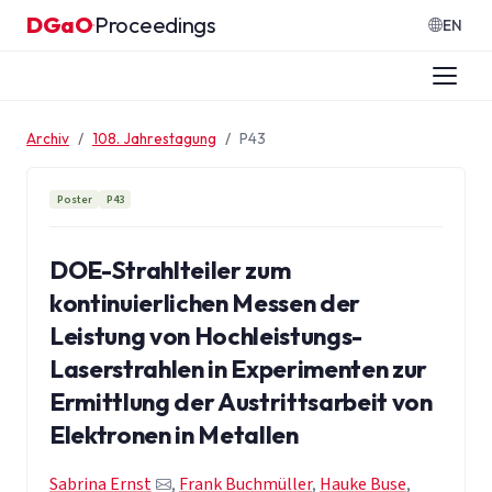
Zum Inhalt springen
DGaO
Proceedings
·
EN
Archiv
108. Jahrestagung
P43
Poster
P43
DOE-Strahlteiler zum
kontinuierlichen Messen der
Leistung von Hochleistungs-
Laserstrahlen in Experimenten zur
Ermittlung der Austrittsarbeit von
Elektronen in Metallen
Sabrina Ernst
,
Frank Buchmüller
,
Hauke Buse
,