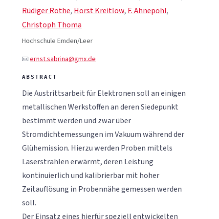
Rüdiger Rothe
,
Horst Kreitlow
,
F. Ahnepohl
,
Christoph Thoma
Hochschule Emden/Leer
ernst.sabrina@gmx.de
Die Austrittsarbeit für Elektronen soll an einigen
metallischen Werkstoffen an deren Siedepunkt
bestimmt werden und zwar über
Stromdichtemessungen im Vakuum während der
Glühemission. Hierzu werden Proben mittels
Laserstrahlen erwärmt, deren Leistung
kontinuierlich und kalibrierbar mit hoher
Zeitauflösung in Probennähe gemessen werden
soll.
Der Einsatz eines hierfür speziell entwickelten