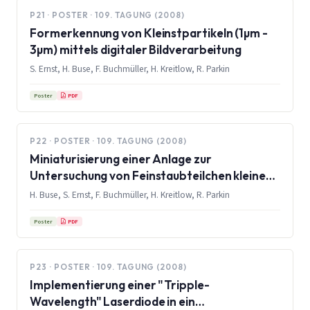
P21 · POSTER · 109. TAGUNG (2008)
Formerkennung von Kleinstpartikeln (1µm -
3µm) mittels digitaler Bildverarbeitung
S. Ernst, H. Buse, F. Buchmüller, H. Kreitlow, R. Parkin
PDF
Poster
P22 · POSTER · 109. TAGUNG (2008)
Miniaturisierung einer Anlage zur
Untersuchung von Feinstaubteilchen kleiner
PM 10 bis PM 2.5 mittels digitaler Inline
H. Buse, S. Ernst, F. Buchmüller, H. Kreitlow, R. Parkin
Holografie
PDF
Poster
P23 · POSTER · 109. TAGUNG (2008)
Implementierung einer "Tripple-
Wavelength" Laserdiode in ein