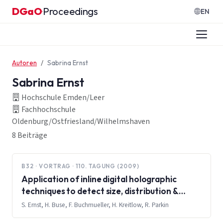
Zum Inhalt springen
DGaO
Proceedings
·
EN
Autoren
Sabrina Ernst
Sabrina Ernst
Hochschule Emden/Leer
Fachhochschule
Oldenburg/Ostfriesland/Wilhelmshaven
8 Beiträge
B32 · VORTRAG · 110. TAGUNG (2009)
Application of inline digital holographic
techniques to detect size, distribution &
shape of airborne particles as well as
S. Ernst, H. Buse, F. Buchmueller, H. Kreitlow, R. Parkin
aqueous solutions of yeast