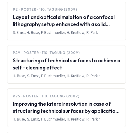
P2 · POSTER · 110. TAGUNG (2009)
Layout and optical simulation of a confocal
lithography setup enhanced with a solid
immersion lens (SIL) by using the optical
S. Ernst, H. Buse, F. Buchmueller, H. Kreitlow, R. Parkin
design software Zemax
P49 · POSTER · 110. TAGUNG (2009)
Structuring of technical surfaces to achieve a
self - cleaning effect
H. Buse, S. Ernst, F. Buchmueller, H. Kreitlow, R. Parkin
P75 · POSTER · 110. TAGUNG (2009)
Improving the lateral resolution in case of
structuring technical surfaces by application
of solid immersion lenses (SILs)
H. Buse, S. Ernst, F. Buchmueller, H. Kreitlow, R. Parkin