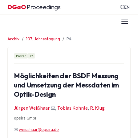
Zum Inhalt springen
DGaO
Proceedings
·
EN
Archiv
107. Jahrestagung
P4
Poster
P4
Möglichkeiten der BSDF Messung
und Umsetzung der Messdaten im
Optik-Design
Jürgen Weißhaar
,
Tobias Kohnle
,
R. Klug
opsira GmbH
weisshaar@opsira.de