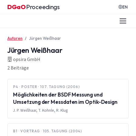
Zum Inhalt springen
DGaO
Proceedings
·
EN
Autoren
Jürgen Weißhaar
Jürgen Weißhaar
opsira GmbH
2 Beiträge
P4 · POSTER · 107. TAGUNG (2006)
Möglichkeiten der BSDF Messung und
Umsetzung der Messdaten im Optik-Design
J. P. Weißhaar, T. Kohnle, R. Klug
B1 · VORTRAG · 105. TAGUNG (2004)